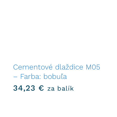
Cementové dlaždice M05
– Farba: bobuľa
34,23
€
za balík