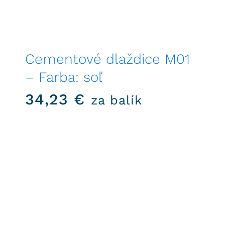
Cementové dlaždice M01
– Farba: soľ
34,23
€
za balík