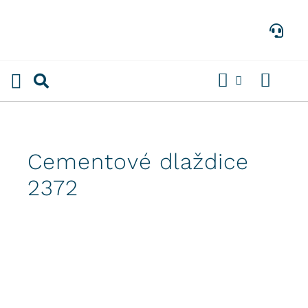
Preskočiť
na
obsah
Cementové dlaždice
2372