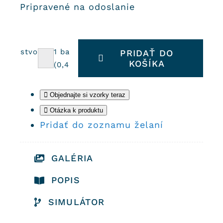
Pripravené na odoslanie
Množstvo
1
balík =
PRIDAŤ DO
KOŠÍKA
množstvo
v m2
(
0,48
m2)
Cementové
dlaždice
Objednajte si vzorky teraz
2372
Otázka k produktu
Pridať do zoznamu želaní
GALÉRIA
POPIS
SIMULÁTOR