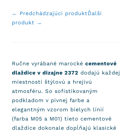
← Predchádzajúci produkt
Ďalší
produkt →
Ručne vyrábané marocké
cementové
dlaždice v dizajne 2372
dodajú každej
miestnosti štýlovú a hrejivú
atmosféru. So sofistikovaným
podkladom v pivnej farbe a
elegantným vzorom bielych línií
(farba M05 a M01) tieto cementové
dlaždice dokonale dopĺňajú klasické