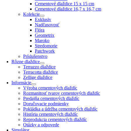
Cementové dlaždice 15 x 15 cm
Cementové dlaždice 16,7 x 16,7 cm
Kolekcie
Exklusiv
Nadčasovosť
Flóra
Geometrix
Maroko
Stredomorie
Patchwork
Príslušenstvo
Rôzne dlaždice
Terrazzo dlaždice
Terracotta dlaždice
Zellige dlaždice
Informácie
Výroba cementových dlaždíc
Rozmanitosť tvarov cementových dlaždíc
Predajňa cementových dlaždíc
Doručovacie podmienky
Pokládka a údržba cementových dlaždíc
História cementových dlaždíc
Reprodukcia cementových dlaždíc
Otázky a odpovede
Simulátor