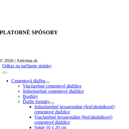
PLATOBNÉ SPÔSOBY
© 2026 | Articima.sk
Odkaz na načítanie stránky
Cementová dlažba
Viacfarebné cementové dlaždice
Jednofarebné cementové dlaždice
Bordúry
Ďalšie formáty
Jednofarebné hexagonálne (šesťuholníkové)
cementové dlaždice
Viacfarebné hexagonálne (šesťuholníkové)
cementové dlaždice
Sokle 10 x 20 cm