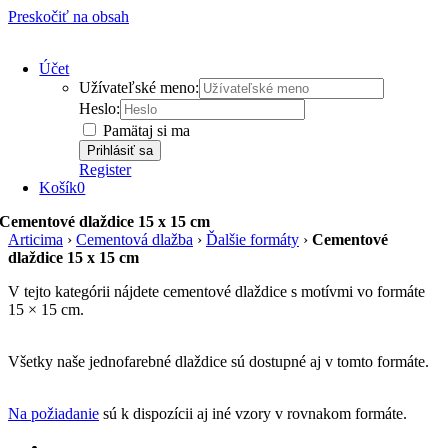
Preskočiť na obsah
Účet
Užívateľské meno:
Heslo:
Pamätaj si ma
Register
Košík
0
Cementové dlaždice 15 x 15 cm
Articima
›
Cementová dlažba
›
Ďalšie formáty
›
Cementové
dlaždice 15 x 15 cm
V tejto kategórii nájdete cementové dlaždice s motívmi vo formáte
15 × 15 cm.
Všetky naše jednofarebné dlaždice sú dostupné aj v tomto formáte.
Na požiadanie
sú k dispozícii aj iné vzory v rovnakom formáte.