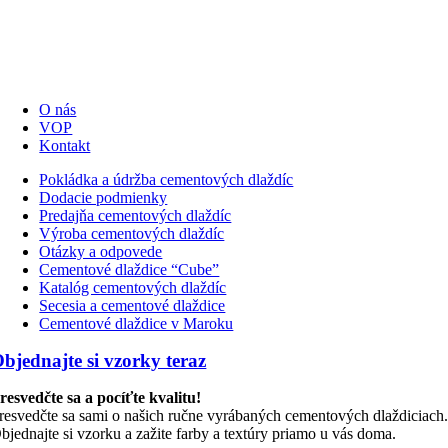
O nás
VOP
Kontakt
Pokládka a údržba cementových dlaždíc
Dodacie podmienky
Predajňa cementových dlaždíc
Výroba cementových dlaždíc
Otázky a odpovede
Cementové dlaždice “Cube”
Katalóg cementových dlaždíc
Secesia a cementové dlaždice
Cementové dlaždice v Maroku
bjednajte si vzorky teraz
resvedčte sa a pocíťte kvalitu!
resvedčte sa sami o našich ručne vyrábaných cementových dlaždiciach
bjednajte si vzorku a zažite farby a textúry priamo u vás doma.