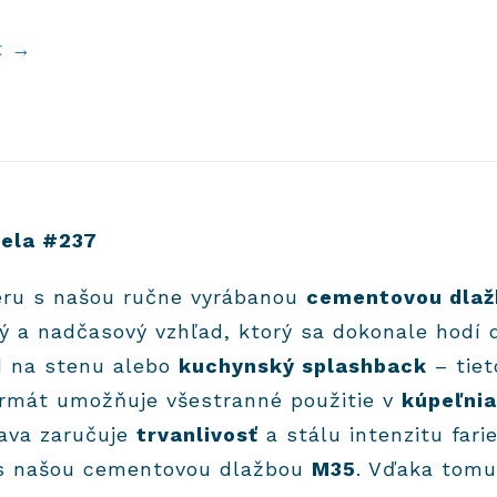
t →
ela #237
éru s našou ručne vyrábanou
cementovou dlaž
ý a nadčasový vzhľad, ktorý sa dokonale hodí
ad na stenu alebo
kuchynský splashback
– tie
rmát umožňuje všestranné použitie v
kúpeľni
rava zaručuje
trvanlivosť
a stálu intenzitu fari
 s našou cementovou dlažbou
M35
. Vďaka tomu