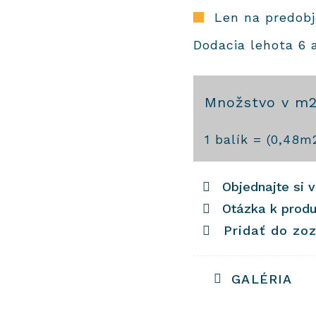
Len na predob
Dodacia lehota 6 
Množstvo v m
množstvo
1
balík = (
0,48
m
Cementové
dlaždice
Objednajte si 
237
Otázka k prod
Pridať do zo
GALÉRIA