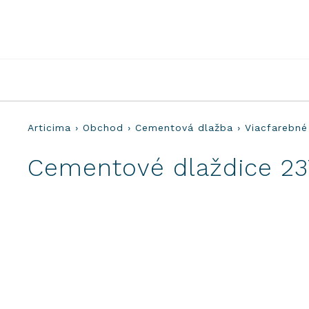
Preskočiť
na
obsah
Articima
›
Obchod
›
Cementová dlažba
›
Viacfarebné
Cementové dlaždice 23