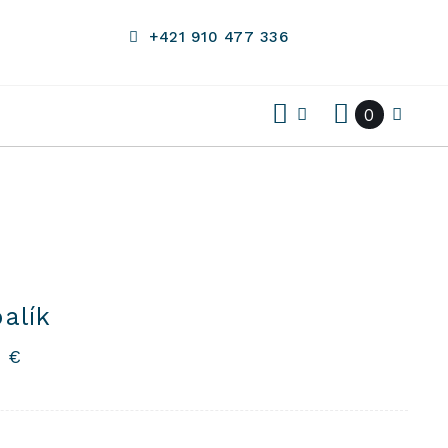
+421 910 477 336
0
balík
3
€