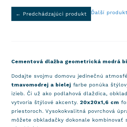
Ďalší produk
← Predchádzajúci produkt
Cementová dlažba geometrická modrá bi
Dodajte svojmu domovu jedinečnú atmosf
tmavomodrej a bielej
farbe ponúka štýlov
izieb. Či už ako podlahová dlaždica, obkl
vytvoria štýlové akcenty.
20x20x1,6 cm
fo
priestoroch. Vysokokvalitná povrchová úp
môžete obkladačky dokonale kombinovať