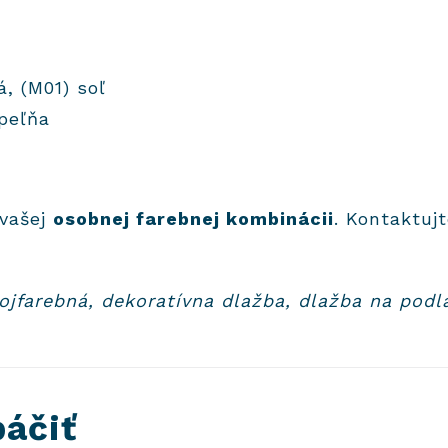
, (M01) soľ
peľňa
 vašej
osobnej farebnej kombinácii
. Kontaktuj
vojfarebná, dekoratívna dlažba, dlažba na pod
páčiť