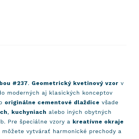
bou #237
.
Geometrický kvetinový vzor
v
 do moderných aj klasických konceptov
to
originálne cementové dlaždice
všade
ach
,
kuchyniach
alebo iných obytných
eb. Pre špeciálne vzory a
kreatívne okraje
 môžete vytvárať harmonické prechody a