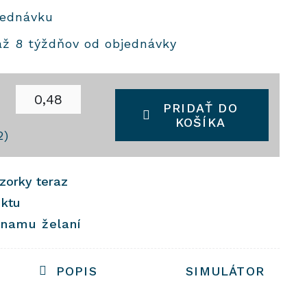
jednávku
až 8 týždňov od objednávky
2
PRIDAŤ DO
KOŠÍKA
2)
vzorky teraz
uktu
znamu želaní
POPIS
SIMULÁTOR