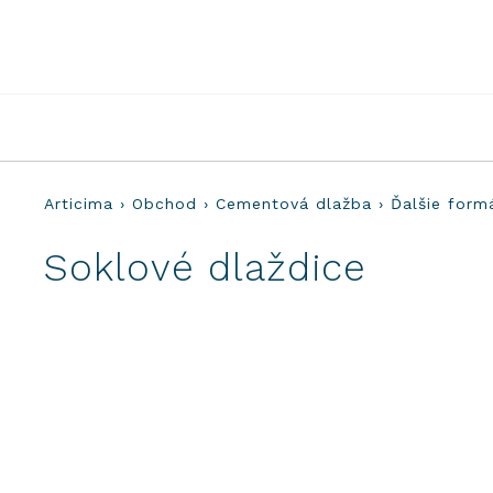
Preskočiť
na
obsah
Articima
›
Obchod
›
Cementová dlažba
›
Ďalšie form
Soklové dlaždice