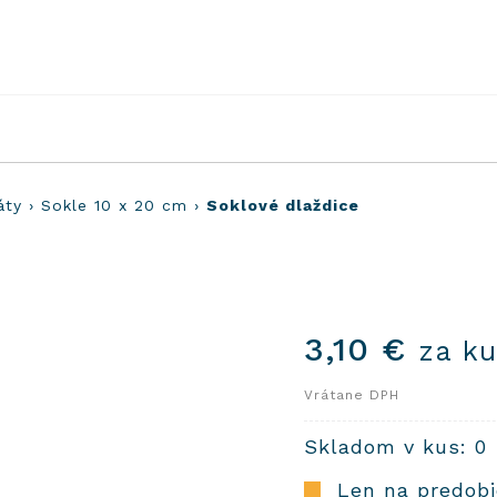
áty
›
Sokle 10 x 20 cm
›
Soklové dlaždice
3,10
€
za k
Vrátane DPH
Skladom v kus: 0
Len na predob