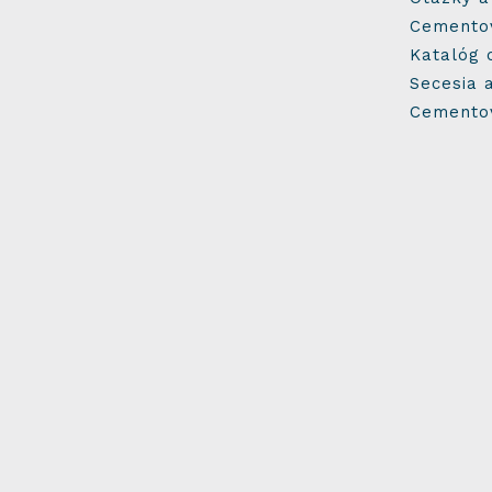
Cementov
Katalóg 
Secesia 
Cementov