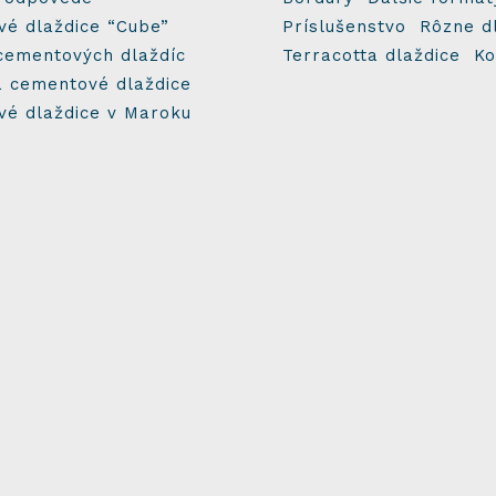
é dlaždice “Cube”
Príslušenstvo
Rôzne d
cementových dlaždíc
Terracotta dlaždice
Ko
a cementové dlaždice
é dlaždice v Maroku