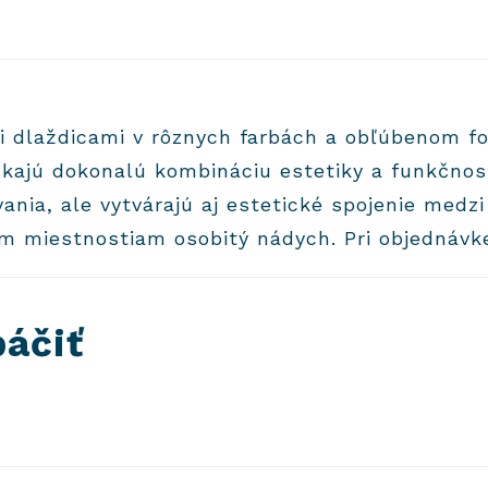
mi dlaždicami v rôznych farbách a obľúbenom 
kajú dokonalú kombináciu estetiky a funkčnosti
nia, ale vytvárajú aj estetické spojenie medz
šim miestnostiam osobitý nádych. Pri objednáv
páčiť