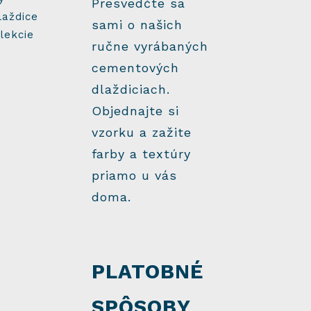
Presvedčte sa
laždice
sami o našich
lekcie
ručne vyrábaných
cementových
dlaždiciach.
Objednajte si
vzorku a zažite
farby a textúry
priamo u vás
doma.
PLATOBNÉ
SPÔSOBY