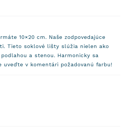
formáte 10×20 cm. Naše zodpovedajúce
. Tieto soklové lišty slúžia nielen ako
i podlahou a stenou. Harmonicky sa
ke uveďte v komentári požadovanú farbu!