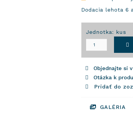
Dodacia lehota 6 
Jednotka: kus
množstvo
Soklové
Objednajte si 
dlaždice
Otázka k prod
Pridať do zo
GALÉRIA