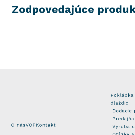
Zodpovedajúce produ
Pokládka
dlaždíc
Dodacie
Predajňa
O nás
VOP
Kontakt
Výroba c
Otázky a