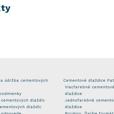
kty
 a údržba cementových
Cementové dlaždice Pa
Viacfarebné cementov
 podmienky
dlaždice
 cementových dlaždíc
Jednofarebné cement
ementových dlaždíc
dlaždice
 odpovede
Bordúry
Ďalšie formát