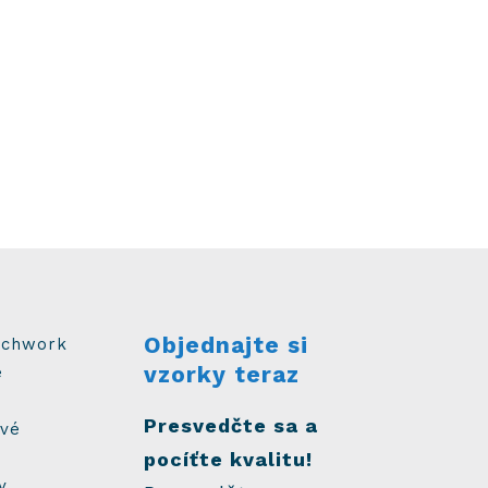
Objednajte si
tchwork
vzorky teraz
é
Presvedčte sa a
ové
pocíťte kvalitu!
y