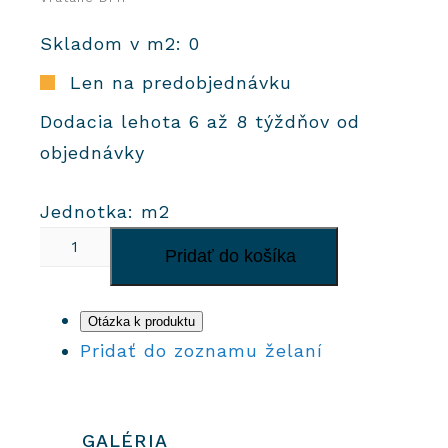
Skladom v m2: 0
Len na predobjednávku
Dodacia lehota 6 až 8 týždňov od
objednávky
Jednotka: m2
množstvo
Pridať do košíka
Originálne
Zellige
10x10
Otázka k produktu
cm
Pridať do zoznamu želaní
|
Farba
petrolejovo
GALÉRIA
modrá