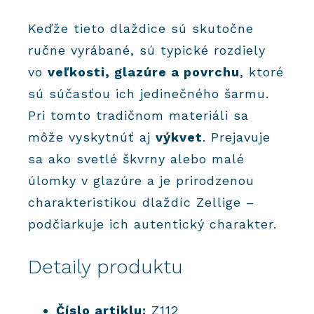
Keďže tieto dlaždice sú skutočne
ručne vyrábané, sú typické rozdiely
vo
veľkosti, glazúre a povrchu
, ktoré
sú súčasťou ich jedinečného šarmu.
Pri tomto tradičnom materiáli sa
môže vyskytnúť aj
výkvet
. Prejavuje
sa ako svetlé škvrny alebo malé
úlomky v glazúre a je prirodzenou
charakteristikou dlaždíc Zellige –
podčiarkuje ich autentický charakter.
Detaily produktu
Číslo artiklu:
Z112