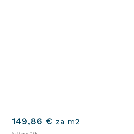
149,86
€
za m2
Vrátane DPH