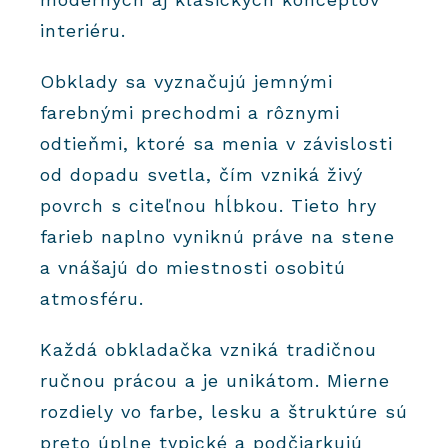
interiéru.
Obklady sa vyznačujú jemnými
farebnými prechodmi a rôznymi
odtieňmi, ktoré sa menia v závislosti
od dopadu svetla, čím vzniká živý
povrch s citeľnou hĺbkou. Tieto hry
farieb naplno vyniknú práve na stene
a vnášajú do miestnosti osobitú
atmosféru.
Každá obkladačka vzniká tradičnou
ručnou prácou a je unikátom. Mierne
rozdiely vo farbe, lesku a štruktúre sú
preto úplne typické a podčiarkujú