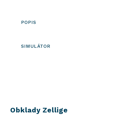
|
Z112
POPIS
SIMULÁTOR
Obklady Zellige