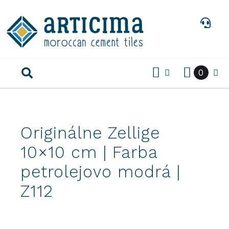
Preskočiť
na
obsah
0
Originálne Zellige
10×10 cm | Farba
petrolejovo modrá |
Z112