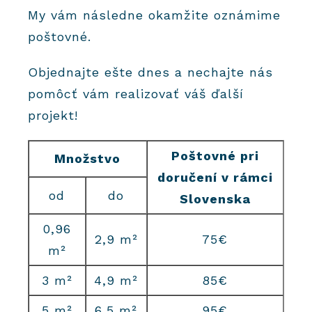
My vám následne okamžite oznámime
poštovné.
Objednajte ešte dnes a nechajte nás
pomôcť vám realizovať váš ďalší
projekt!
Poštovné pri
Množstvo
doručení v rámci
od
do
Slovenska
0,96
2,9 m²
75€
m²
3 m²
4,9 m²
85€
5 m²
6,5 m²
95€