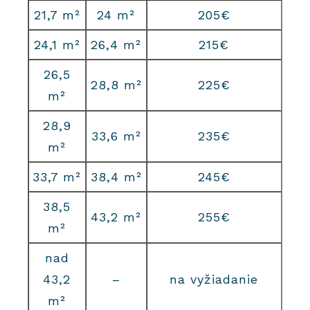
21,7 m²
24 m²
205€
24,1 m²
26,4 m²
215€
26,5
28,8 m²
225€
m²
28,9
33,6 m²
235€
m²
33,7 m²
38,4 m²
245€
38,5
43,2 m²
255€
m²
nad
43,2
–
na vyžiadanie
m²