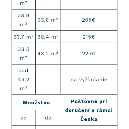
m²
28,9
33,6 m²
205€
m²
33,7 m²
38,4 m²
215€
38,5
43,2 m²
225€
m²
nad
43,2
–
na vyžiadanie
m²
Poštovné pri
Množstvo
doručení v rámci
od
do
Česka