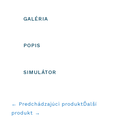
škorica
GALÉRIA
POPIS
SIMULÁTOR
← Predchádzajúci produkt
Ďalší
produkt →