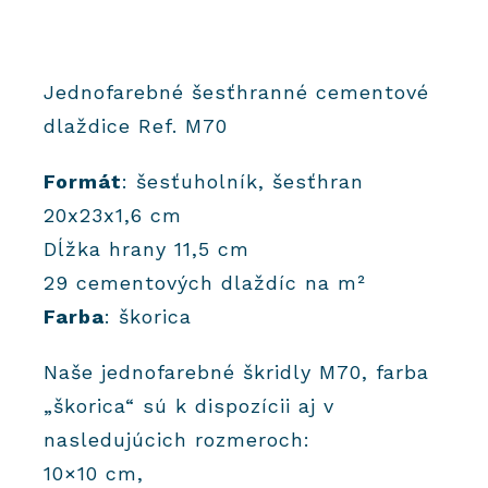
Jednofarebné šesťhranné cementové
dlaždice Ref. M70
Formát
: šesťuholník, šesťhran
20x23x1,6 cm
Dĺžka hrany 11,5 cm
29 cementových dlaždíc na m²
Farba
: škorica
Naše jednofarebné škridly M70, farba
„škorica“ sú k dispozícii aj v
nasledujúcich rozmeroch:
10×10 cm,