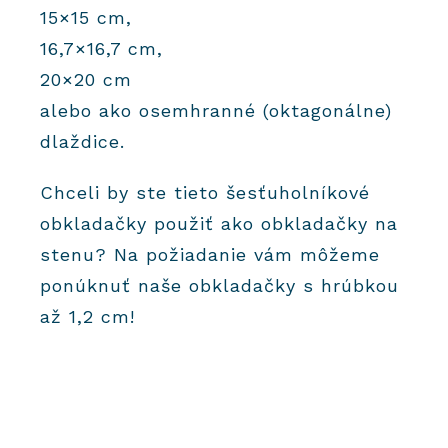
15×15 cm,
16,7×16,7 cm,
20×20 cm
alebo ako osemhranné (oktagonálne)
dlaždice.
Chceli by ste tieto šesťuholníkové
obkladačky použiť ako obkladačky na
stenu? Na požiadanie vám môžeme
ponúknuť naše obkladačky s hrúbkou
až 1,2 cm!