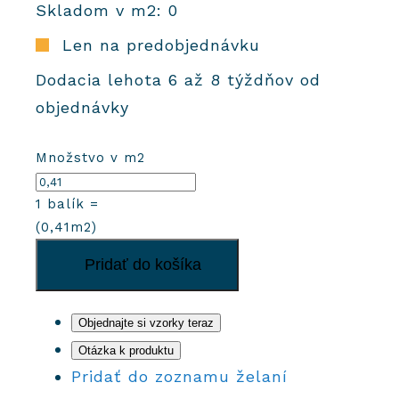
Skladom v m2: 0
Len na predobjednávku
Dodacia lehota 6 až 8 týždňov od
objednávky
Množstvo v m2
1
balík =
(
0,41
m2)
množstvo
Pridať do košíka
Cementová
dlažba
Hexa
Objednajte si vzorky teraz
M70
Otázka k produktu
-
Pridať do zoznamu želaní
farba: