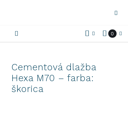
Preskočiť
na
obsah
0
Cementová dlažba
Hexa M70 – farba:
škorica