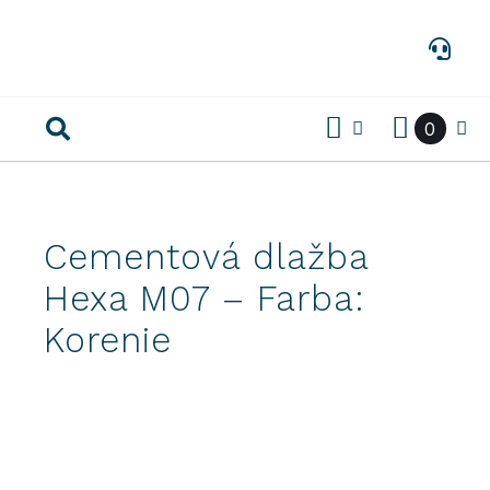
Preskočiť
na
obsah
0
Cementová dlažba
Hexa M07 – Farba:
Korenie