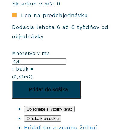
Skladom v m2: 0
Len na predobjednávku
Dodacia lehota 6 až 8 týždňov od
objednávky
Množstvo v m2
1
balík =
(
0,41
m2)
množstvo
Pridať do košíka
Cementová
dlažba
Hexa
Objednajte si vzorky teraz
M07
Otázka k produktu
-
Pridať do zoznamu želaní
Farba: