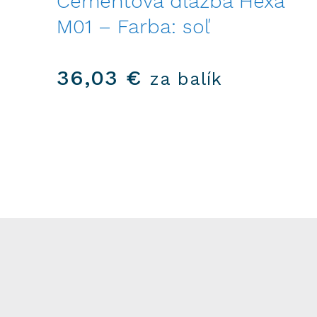
Cementová dlažba Hexa
M01 – Farba: soľ
36,03
€
za balík