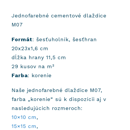
Jednofarebné cementové dlaždice
M07
Formát
: šesťuholník, šesťhran
20x23x1,6 cm
dĺžka hrany 11,5 cm
29 kusov na m²
Farba
: korenie
Naše jednofarebné dlaždice M07,
farba „korenie“ sú k dispozícii aj v
nasledujúcich rozmeroch:
10×10 cm
,
15×15 cm
,