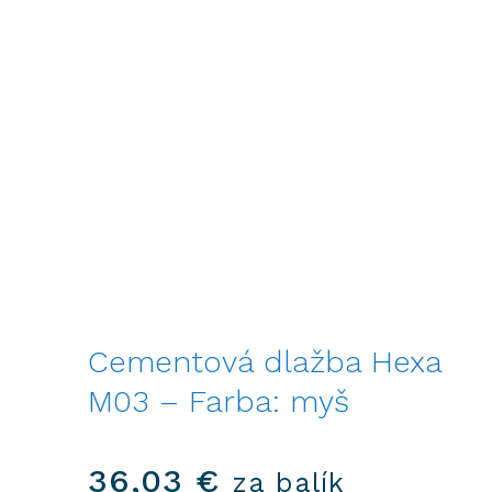
Cementová dlažba Hexa
M03 – Farba: myš
36,03
€
za balík