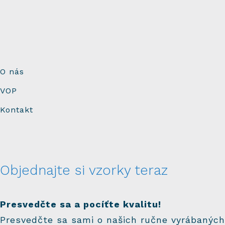
O nás
VOP
Kontakt
Objednajte si vzorky teraz
Presvedčte sa a pocíťte kvalitu!
Presvedčte sa sami o našich ručne vyrábaných