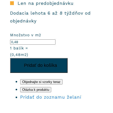
Len na predobjednávku
Dodacia lehota 6 až 8 týždňov od
objednávky
Množstvo v m2
1
balík =
(
0,48
m2)
množstvo
Pridať do košíka
Cementové
dlaždice
901
Objednajte si vzorky teraz
Otázka k produktu
Pridať do zoznamu želaní