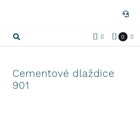
Preskočiť
na
obsah
0
Cementové dlaždice
901