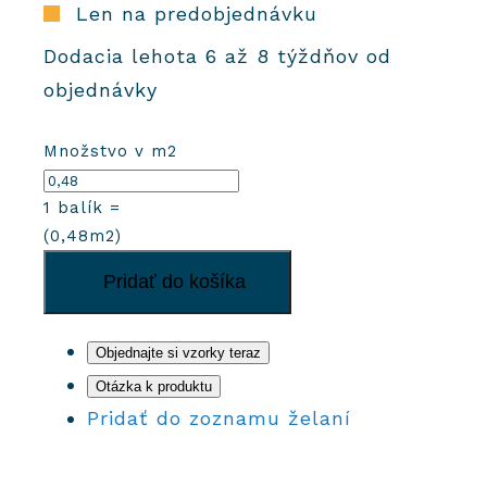
Len na predobjednávku
Dodacia lehota 6 až 8 týždňov od
objednávky
Množstvo v m2
1
balík =
(
0,48
m2)
množstvo
Pridať do košíka
Cementové
dlaždice
520
Objednajte si vzorky teraz
Otázka k produktu
Pridať do zoznamu želaní