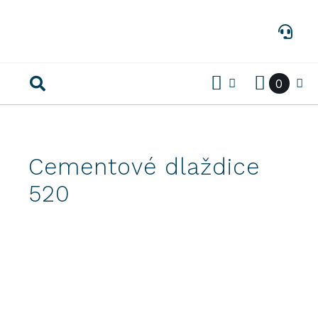
Preskočiť
na
obsah
0
Cementové dlaždice
520