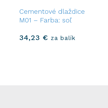
Cementové dlaždice
M01 – Farba: soľ
34,23
€
za balík