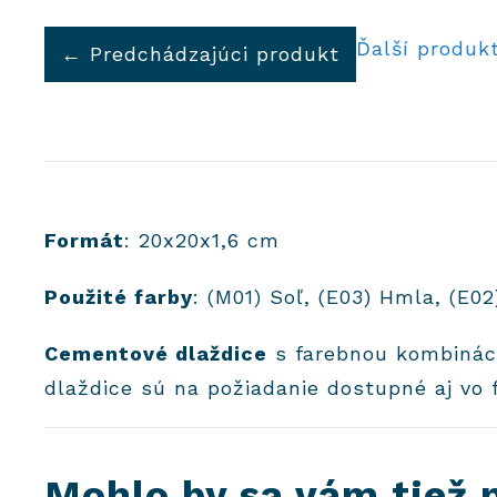
Ďalší produk
← Predchádzajúci produkt
Formát
: 20x20x1,6 cm
Použité farby
: (M01) Soľ, (E03) Hmla, (E0
Cementové dlaždice
s farebnou kombináci
dlaždice sú na požiadanie dostupné aj vo 
Mohlo by sa vám tiež 