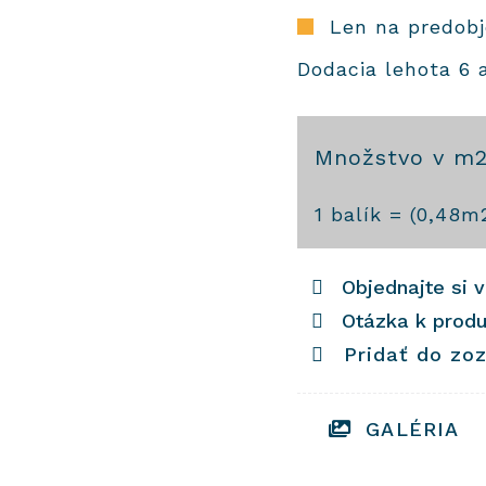
Len na predob
Dodacia lehota 6 
Množstvo v m
množstvo
1
balík = (
0,48
m
Cementové
dlaždice
Objednajte si 
5051
Otázka k prod
Pridať do zo
GALÉRIA