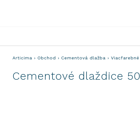
Preskočiť
na
obsah
Articima
›
Obchod
›
Cementová dlažba
›
Viacfarebné
Cementové dlaždice 50