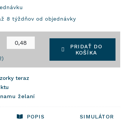
jednávku
až 8 týždňov od objednávky
2
PRIDAŤ DO
KOŠÍKA
2)
vzorky teraz
uktu
znamu želaní
POPIS
SIMULÁTOR