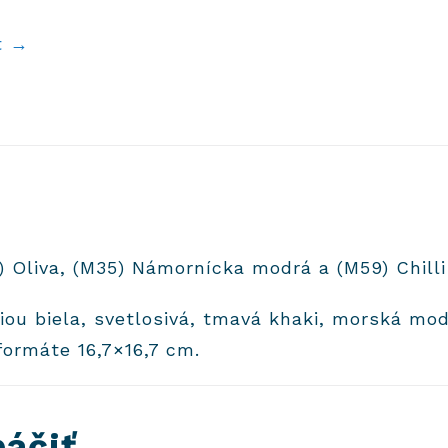
t →
2) Oliva, (M35) Námornícka modrá a (M59) Chilli
ou biela, svetlosivá, tmavá khaki, morská mo
formáte 16,7×16,7 cm.
páčiť