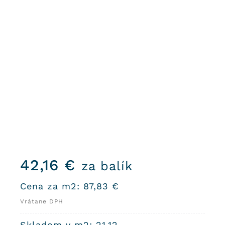
42,16
€
za balík
Cena za m2:
87,83
€
Vrátane DPH
Skladom v m2: 21,12