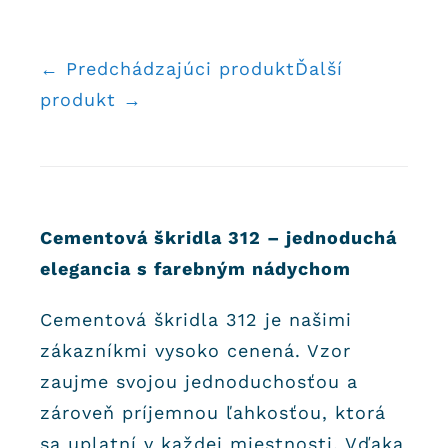
← Predchádzajúci produkt
Ďalší
produkt →
Cementová škridla 312 – jednoduchá
elegancia s farebným nádychom
Cementová škridla 312 je našimi
zákazníkmi vysoko cenená. Vzor
zaujme svojou jednoduchosťou a
zároveň príjemnou ľahkosťou, ktorá
sa uplatní v každej miestnosti. Vďaka