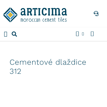
Preskočiť
na
obsah
Cementové dlaždice
312