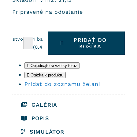
Pripravené na odoslanie
Množstvo
1
balík =
PRIDAŤ DO
KOŠÍKA
množstvo
v m2
(
0,48
m2)
Cementové
dlaždice
Objednajte si vzorky teraz
312
Otázka k produktu
Pridať do zoznamu želaní
GALÉRIA
POPIS
SIMULÁTOR