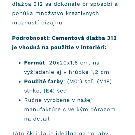
dlažba 312 sa dokonale prispôsobí a
ponúka množstvo kreatívnych
možností dizajnu.
Podrobnosti: Cementová dlažba 312
je vhodná na použitie v interiéri:
Formát
: 20x20x1,6 cm, na
vyžiadanie aj v hrúbke 1,2 cm
Použité farby
: (M01) soľ, (M18)
slnko, (E4) šeď
Ručne vyrobené v našej
manufaktúre s veľkým dôrazom
na detail
Táto škridla je ideálna na to, aby