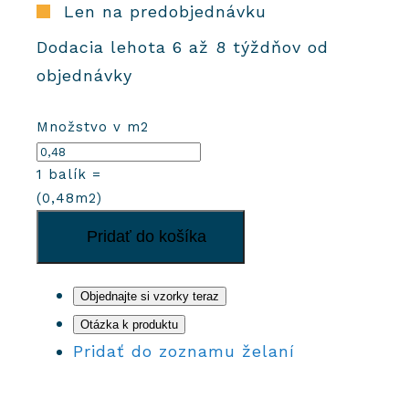
Len na predobjednávku
Dodacia lehota 6 až 8 týždňov od
objednávky
Množstvo v m2
1
balík =
(
0,48
m2)
množstvo
Pridať do košíka
Cementové
dlaždice
3072
Objednajte si vzorky teraz
Otázka k produktu
Pridať do zoznamu želaní