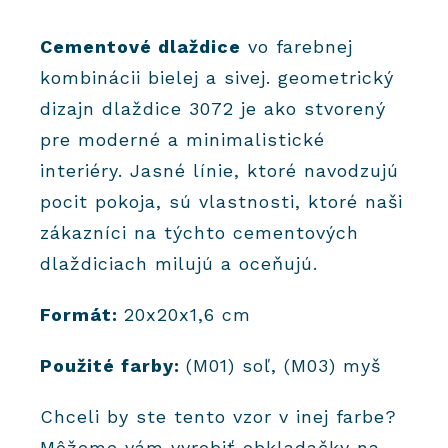
Cementové dlaždice
vo farebnej
kombinácii bielej a sivej. geometrický
dizajn dlaždice 3072 je ako stvorený
pre moderné a minimalistické
interiéry. Jasné línie, ktoré navodzujú
pocit pokoja, sú vlastnosti, ktoré naši
zákazníci na týchto cementových
dlaždiciach milujú a oceňujú.
Formát:
20x20x1,6 cm
Použité farby:
(M01) soľ, (M03) myš
Chceli by ste tento vzor v inej farbe?
Môžeme vám vyrobiť obkladačky na