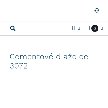
Preskočiť
na
obsah
0
Cementové dlaždice
3072