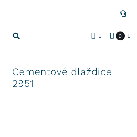
Preskočiť
na
obsah
0
Cementové dlaždice
2951