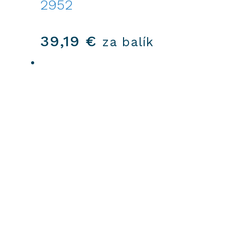
2952
39,19
€
za balík