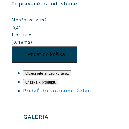
Pripravené na odoslanie
Množstvo v m2
1
balík =
(
0,48
m2)
množstvo
Pridať do košíka
Cementové
dlaždice
2951
Objednajte si vzorky teraz
Otázka k produktu
Pridať do zoznamu želaní
GALÉRIA