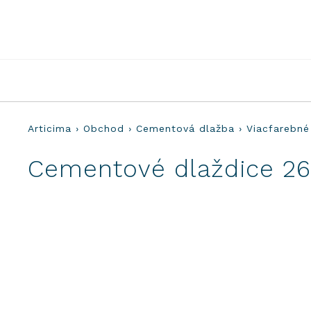
Preskočiť
na
obsah
Articima
›
Obchod
›
Cementová dlažba
›
Viacfarebné
Cementové dlaždice 2