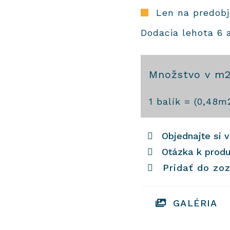
Len na predob
Dodacia lehota 6 
Množstvo v m
množstvo
1
balík = (
0,48
m
Cementové
dlaždice
Objednajte si 
260
Otázka k prod
Pridať do zo
GALÉRIA