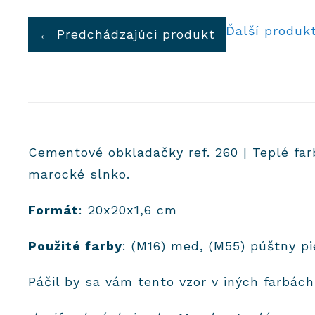
Ďalší produk
← Predchádzajúci produkt
Cementové obkladačky ref. 260 | Teplé farb
marocké slnko.
Formát
: 20x20x1,6 cm
Použité farby
: (M16) med, (M55) púštny p
Páčil by sa vám tento vzor v iných farbác