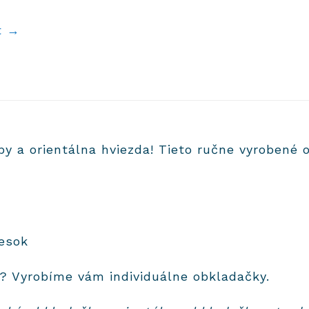
t →
y a orientálna hviezda! Tieto ručne vyrobené o
iesok
h? Vyrobíme vám individuálne obkladačky.