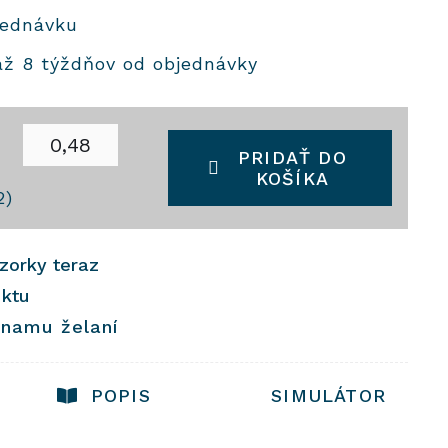
jednávku
až 8 týždňov od objednávky
2
PRIDAŤ DO
KOŠÍKA
2)
vzorky teraz
uktu
znamu želaní
POPIS
SIMULÁTOR