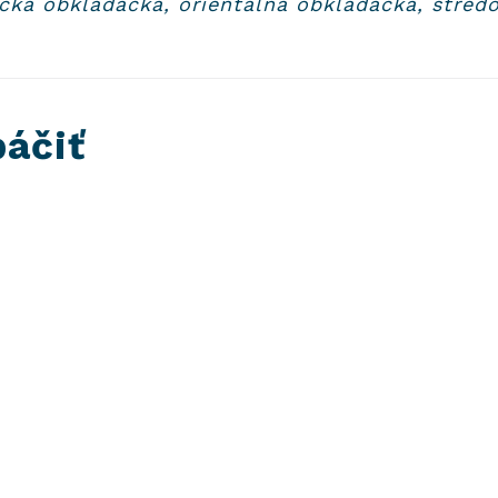
ocká obkladačka, orientálna obkladačka, stre
páčiť