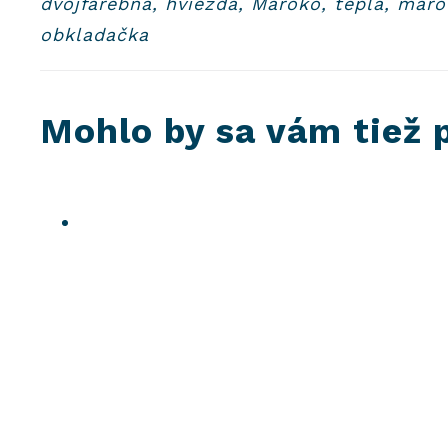
dvojfarebná, hviezda, Maroko, teplá, mar
obkladačka
Mohlo by sa vám tiež 