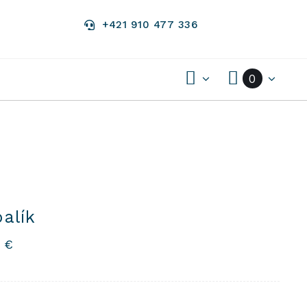
+421 910 477 336
0
balík
5
€