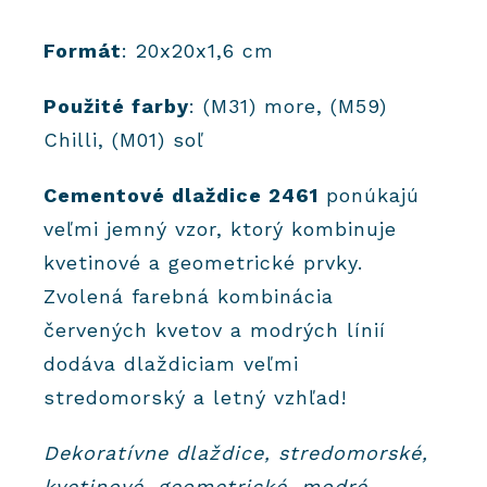
Formát
: 20x20x1,6 cm
Použité farby
: (M31) more, (M59)
Chilli, (M01) soľ
Cementové dlaždice 2461
ponúkajú
veľmi jemný vzor, ktorý kombinuje
kvetinové a geometrické prvky.
Zvolená farebná kombinácia
červených kvetov a modrých línií
dodáva dlaždiciam veľmi
stredomorský a letný vzhľad!
Dekoratívne dlaždice, stredomorské,
kvetinové, geometrické, modré,