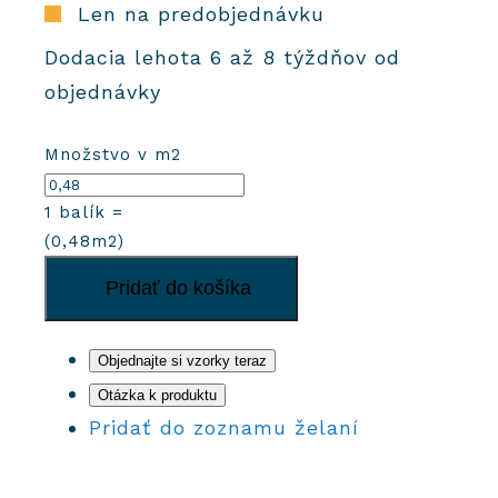
Len na predobjednávku
Dodacia lehota 6 až 8 týždňov od
objednávky
Množstvo v m2
1
balík =
(
0,48
m2)
množstvo
Pridať do košíka
Cementové
dlaždice
2461
Objednajte si vzorky teraz
Otázka k produktu
Pridať do zoznamu želaní