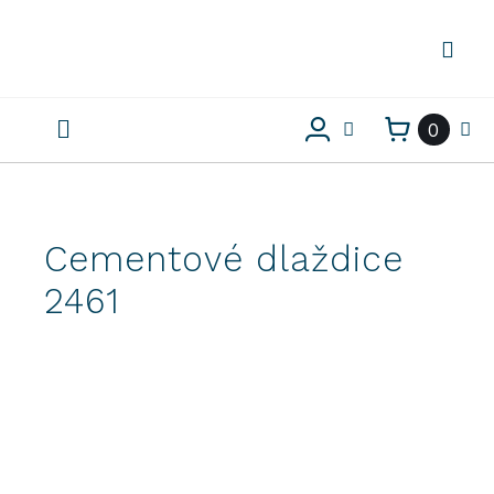
Preskočiť
na
obsah
0
Cementové dlaždice
2461