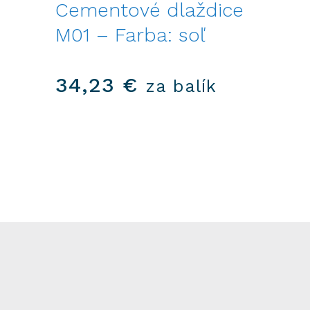
Cementové dlaždice
M01 – Farba: soľ
34,23
€
za balík