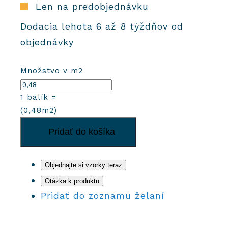
Len na predobjednávku
Dodacia lehota 6 až 8 týždňov od
objednávky
Množstvo v m2
1
balík =
(
0,48
m2)
množstvo
Pridať do košíka
Cementové
dlaždice
2001
Objednajte si vzorky teraz
Otázka k produktu
Pridať do zoznamu želaní