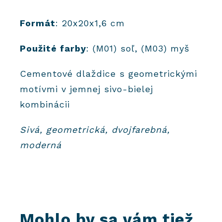
Formát
: 20x20x1,6 cm
Použité farby
: (M01) soľ, (M03) myš
Cementové dlaždice s geometrickými
motívmi v jemnej sivo-bielej
kombinácii
Sivá, geometrická, dvojfarebná,
moderná
Mohlo by sa vám tiež