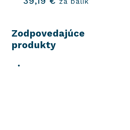
39,19
€
za balík
Zodpovedajúce
produkty