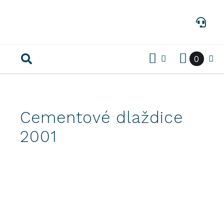
Preskočiť
na
obsah
0
Cementové dlaždice
2001