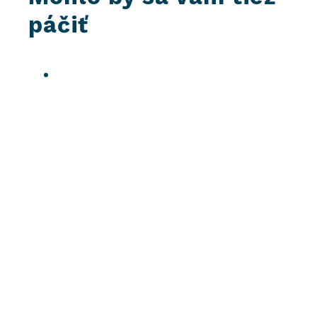
páčiť